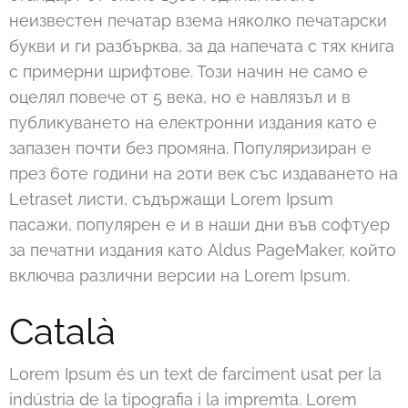
неизвестен печатар взема няколко печатарски
букви и ги разбърква, за да напечата с тях книга
с примерни шрифтове. Този начин не само е
оцелял повече от 5 века, но е навлязъл и в
публикуването на електронни издания като е
запазен почти без промяна. Популяризиран е
през 60те години на 20ти век със издаването на
Letraset листи, съдържащи Lorem Ipsum
пасажи, популярен е и в наши дни във софтуер
за печатни издания като Aldus PageMaker, който
включва различни версии на Lorem Ipsum.
Català
Lorem Ipsum és un text de farciment usat per la
indústria de la tipografia i la impremta. Lorem