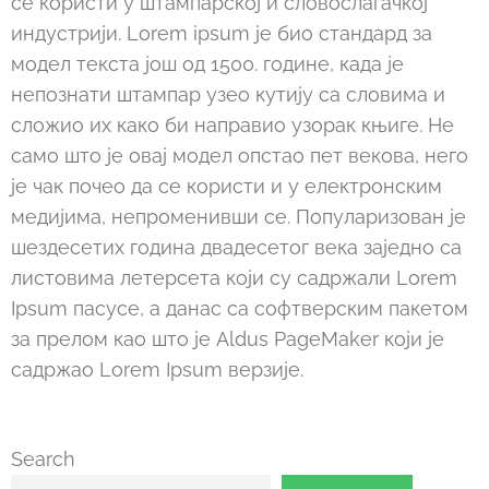
се користи у штампарској и словослагачкој
индустрији. Lorem ipsum је био стандард за
модел текста још од 1500. године, када је
непознати штампар узео кутију са словима и
сложио их како би направио узорак књиге. Не
само што је овај модел опстао пет векова, него
је чак почео да се користи и у електронским
медијима, непроменивши се. Популаризован је
шездесетих година двадесетог века заједно са
листовима летерсета који су садржали Lorem
Ipsum пасусе, а данас са софтверским пакетом
за прелом као што је Aldus PageMaker који је
садржао Lorem Ipsum верзије.
Search