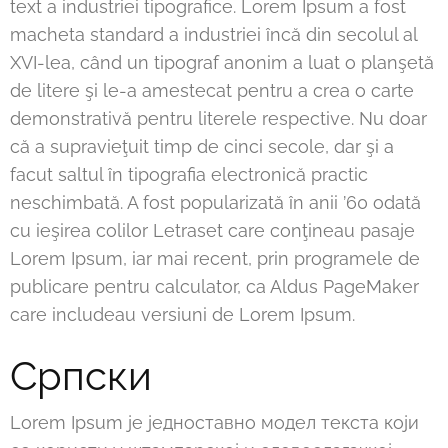
text a industriei tipografice. Lorem Ipsum a fost
macheta standard a industriei încă din secolul al
XVI-lea, când un tipograf anonim a luat o planşetă
de litere şi le-a amestecat pentru a crea o carte
demonstrativă pentru literele respective. Nu doar
că a supravieţuit timp de cinci secole, dar şi a
facut saltul în tipografia electronică practic
neschimbată. A fost popularizată în anii ’60 odată
cu ieşirea colilor Letraset care conţineau pasaje
Lorem Ipsum, iar mai recent, prin programele de
publicare pentru calculator, ca Aldus PageMaker
care includeau versiuni de Lorem Ipsum.
Српски
Lorem Ipsum је једноставно модел текста који