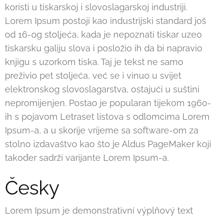
koristi u tiskarskoj i slovoslagarskoj industriji.
Lorem Ipsum postoji kao industrijski standard još
od 16-og stoljeća, kada je nepoznati tiskar uzeo
tiskarsku galiju slova i posložio ih da bi napravio
knjigu s uzorkom tiska. Taj je tekst ne samo
preživio pet stoljeća, već se i vinuo u svijet
elektronskog slovoslagarstva, ostajući u suštini
nepromijenjen. Postao je popularan tijekom 1960-
ih s pojavom Letraset listova s odlomcima Lorem
Ipsum-a, a u skorije vrijeme sa software-om za
stolno izdavaštvo kao što je Aldus PageMaker koji
također sadrži varijante Lorem Ipsum-a.
Česky
Lorem Ipsum je demonstrativní výplňový text