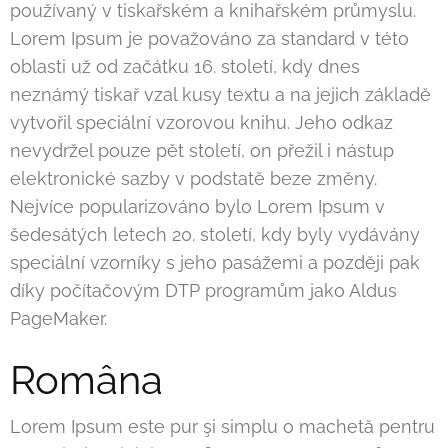
používaný v tiskařském a knihařském průmyslu.
Lorem Ipsum je považováno za standard v této
oblasti už od začátku 16. století, kdy dnes
neznámý tiskař vzal kusy textu a na jejich základě
vytvořil speciální vzorovou knihu. Jeho odkaz
nevydržel pouze pět století, on přežil i nástup
elektronické sazby v podstatě beze změny.
Nejvíce popularizováno bylo Lorem Ipsum v
šedesátých letech 20. století, kdy byly vydávány
speciální vzorníky s jeho pasážemi a později pak
díky počítačovým DTP programům jako Aldus
PageMaker.
Româna
Lorem Ipsum este pur şi simplu o machetă pentru